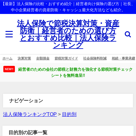
【最新】法人保険の比較・おすすめ紹介｜経営者向け保険の選び方｜社長、
中小企業経営者の資産防衛・キャッシュ最大化方法なども紹介。
法人保険で節税決算対策・資産
防衛｜経営者のための選び方
とおすすめ比較｜法人保険ラ
ンキング
ホーム
決算対策
全額損金
節税対策ガイド
社会保険料削減
相続・事業承継
経営者のための会社の節税と財務力を強化する節税対策チェック
NEW!!
シートを無料進呈!!
ナビゲーション
法人保険ランキングTOP
>
目的別
目的別の記事一覧