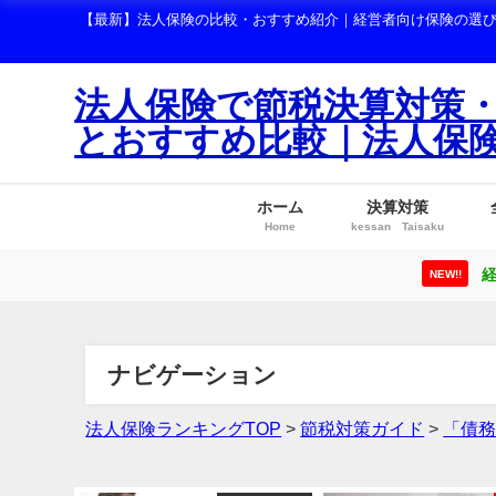
【最新】法人保険の比較・おすすめ紹介｜経営者向け保険の選
法人保険で節税決算対策
とおすすめ比較｜法人保
ホーム
決算対策
Home
kessan Taisaku
経
NEW!!
ナビゲーション
法人保険ランキングTOP
>
節税対策ガイド
>
「債務