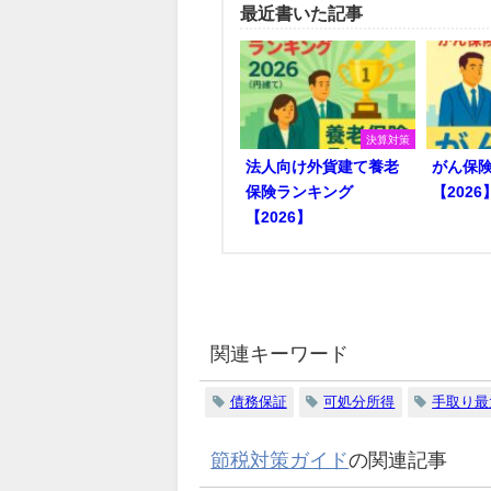
最近書いた記事
決算対策
法人向け外貨建て養老
がん保
保険ランキング
【2026
【2026】
関連キーワード
債務保証
可処分所得
手取り最
節税対策ガイド
の関連記事