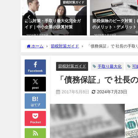
全額損金
節税対策ガイド
｜中小企
節税対策・手取り最大化完全ガ
節税保険のピーク対策｜
を増やす
イド｜中小企業の決算対策
のメリット・デメリット
2024年7月23日
2025年7月13日
ホーム
節税対策ガイド
「債務保証」で 社長の手取
節税対策ガイド
手取り最大化
可
Facebook
「債務保証」で 社長
post
2017年5月8日
2024年7月23日
はてブ
Pocket