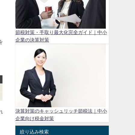
。
節税対策・手取り最大化完全ガイド｜中小
企業の決算対策
を
決算対策のキャッシュリッチ節税法｜中小
れ
企業向け税金対策
絞り込み検索