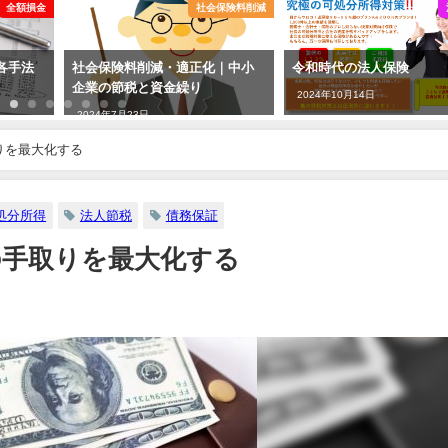
全額損金
社会保険料削減
各手法
社会保険料削減・適正化｜中小
令和時代の法人保険
企業の節税と資金繰り
2024年10月14日
2024年7月23日
りを最大化する
処分所得
法人節税
債務保証
の手取りを最大化する