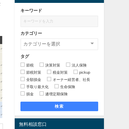
険
キーワード
）
カテゴリー
タグ
節税
決算対策
法人保険
節税対策
税金対策
pickup
全額損金
オーナー経営者、社長
手取り最大化
生命保険
損金
逓増定期保険
検索
無料相談窓口