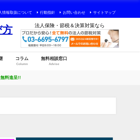
人情報取扱について
行動指針
お問い合わせ
サイトマップ
法人保険・節税＆決算対策なら
び方
継
コラム
無料相談窓口
Column
Advise
料進呈!!