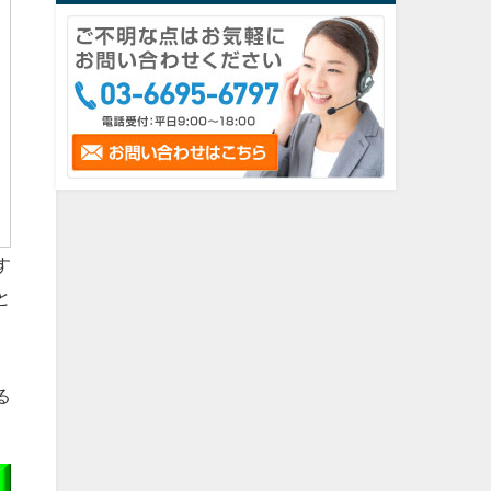
す
と
る