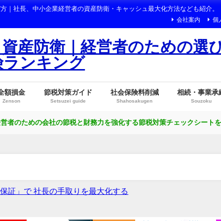
び方｜社長、中小企業経営者の資産防衛・キャッシュ最大化方法なども紹介。
会社案内
個
・資産防衛｜経営者のための選
険ランキング
全額損金
節税対策ガイド
社会保険料削減
相続・事業承
Zenson
Setsuzei guide
Shahosakugen
Souzoku
営者のための会社の節税と財務力を強化する節税対策チェックシートを無
保証」で 社長の手取りを最大化する