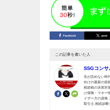
Facebook
post
この記事を書いた人
SSGコン
先が読めない時
向けの最新の節
税節税の決算対
け保険・マネー情報も
イザー方の資格：
取引士,相続診断