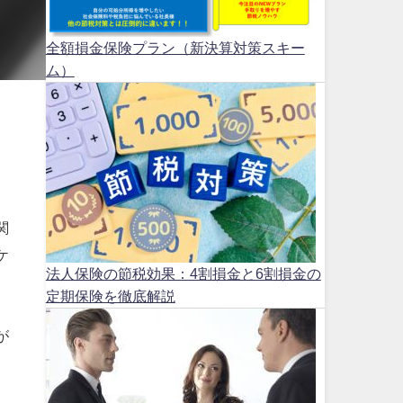
全額損金保険プラン（新決算対策スキー
ム）
関
ケ
法人保険の節税効果：4割損金と6割損金の
定期保険を徹底解説
が