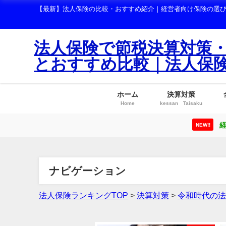
【最新】法人保険の比較・おすすめ紹介｜経営者向け保険の選
法人保険で節税決算対策
とおすすめ比較｜法人保
ホーム
決算対策
Home
kessan Taisaku
経
NEW!!
ナビゲーション
法人保険ランキングTOP
>
決算対策
>
令和時代の