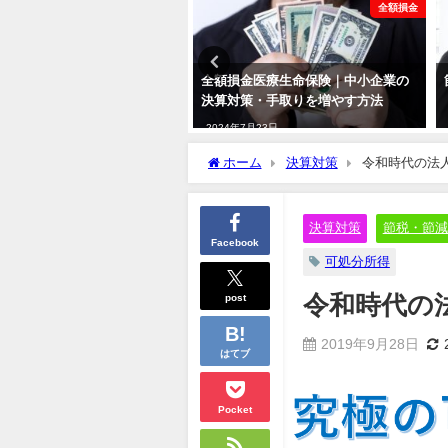
更新情報
全額損金
酬・賞与対策｜社長の手取り
全額損金医療生命保険｜中小企業の
す方法
決算対策・手取りを増やす方法
7月23日
2024年7月23日
ホーム
決算対策
令和時代の法
決算対策
節税・節減
Facebook
可処分所得
post
令和時代の
2019年9月28日
はてブ
Pocket