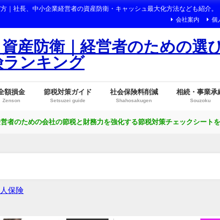
び方｜社長、中小企業経営者の資産防衛・キャッシュ最大化方法なども紹介。
会社案内
個
・資産防衛｜経営者のための選
険ランキング
全額損金
節税対策ガイド
社会保険料削減
相続・事業承
Zenson
Setsuzei guide
Shahosakugen
Souzoku
営者のための会社の節税と財務力を強化する節税対策チェックシートを無
法人保険