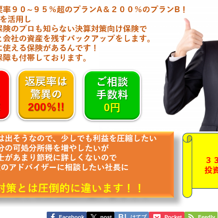
Facebook
post
はてブ
Pocket
Feedly