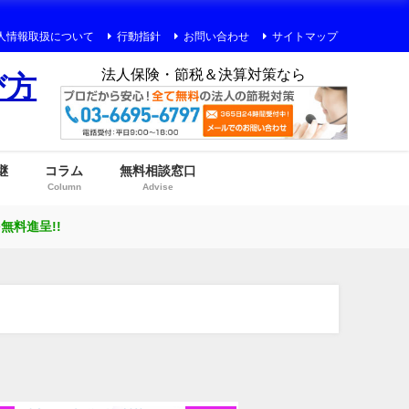
人情報取扱について
行動指針
お問い合わせ
サイトマップ
法人保険・節税＆決算対策なら
び方
継
コラム
無料相談窓口
Column
Advise
料進呈!!