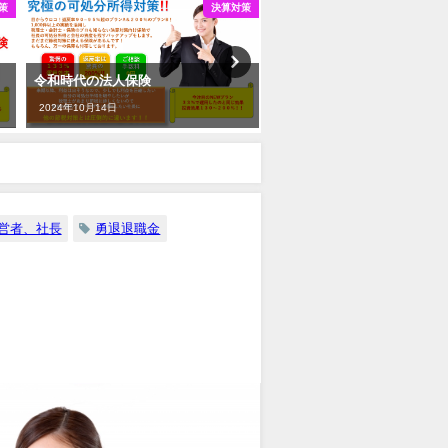
策
決算対策
令和時代の法人保険
節税保険のピーク対策｜各手
リット・デメリット
2024年10月14日
2025年7月13日
営者、社長
勇退退職金