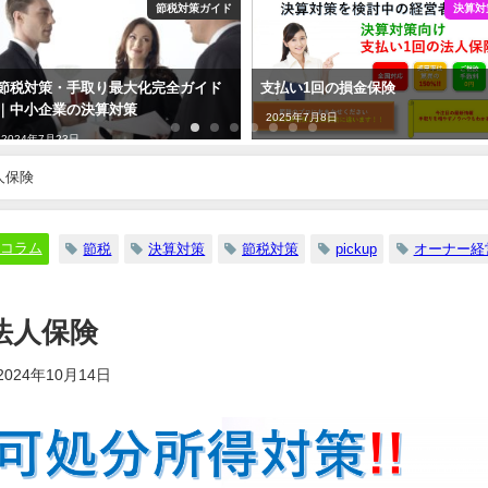
節税対策ガイド
決算対
節税対策・手取り最大化完全ガイド
支払い1回の損金保険
｜中小企業の決算対策
2025年7月8日
2024年7月23日
人保険
コラム
節税
決算対策
節税対策
pickup
オーナー経
法人保険
2024年10月14日